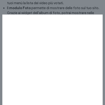
tuoi menù la lista dei video più votati.
Il
modulo Foto
permette di mostrare delle foto sul tuo sito.
Grazie ai widget dell'album di foto, potrai mostrare nelle
tuoi pagine le x ultime foto aggiunte sul sito.