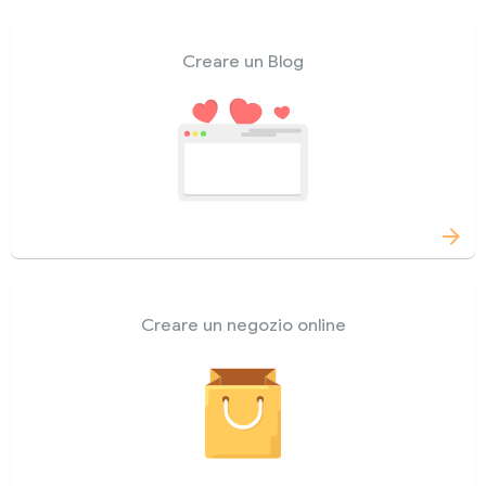
Creare un Blog
arrow_forward
Creare un negozio online