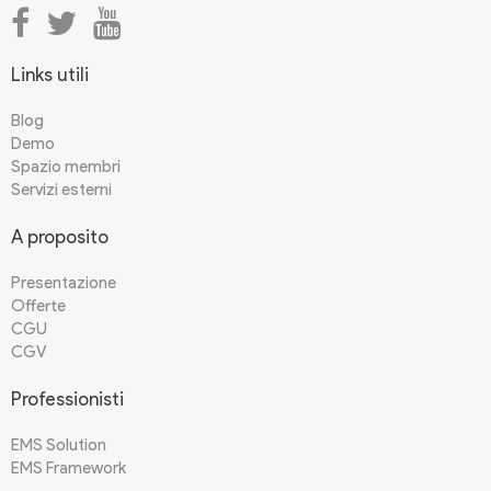
Links utili
Blog
Demo
Spazio membri
Servizi esterni
A proposito
Presentazione
Offerte
CGU
CGV
Professionisti
EMS Solution
EMS Framework