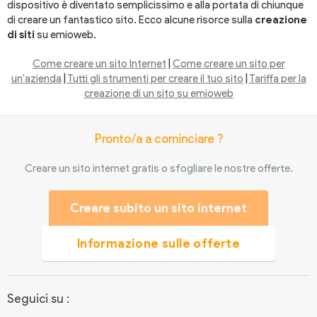
dispositivo è diventato semplicissimo e alla portata di chiunque
di creare un fantastico sito. Ecco alcune risorce sulla
creazione
di siti
su emioweb.
Come creare un sito Internet
|
Come creare un sito per
un'azienda
|
Tutti gli strumenti per creare il tuo sito
|
Tariffa per la
creazione di un sito su emioweb
Pronto/a a cominciare ?
Creare un sito internet gratis o sfogliare le nostre offerte.
Creare subito un sito internet
Informazione sulle offerte
Seguici su :