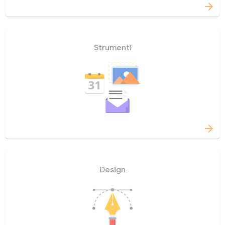
arrow_forward
Strumenti
arrow_forward
Design