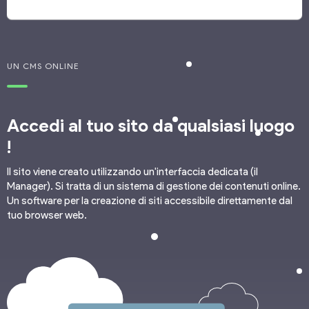
UN CMS ONLINE
Accedi al tuo sito da qualsiasi luogo
!
Il sito viene creato utilizzando un'interfaccia dedicata (il
Manager). Si tratta di un sistema di gestione dei contenuti online.
Un software per la creazione di siti accessibile direttamente dal
tuo browser web.