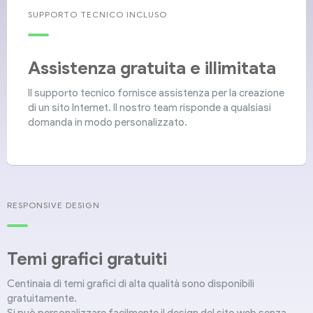
SUPPORTO TECNICO INCLUSO
Assistenza gratuita e illimitata
Il supporto tecnico fornisce assistenza per la creazione
di un sito Internet. Il nostro team risponde a qualsiasi
domanda in modo personalizzato.
RESPONSIVE DESIGN
Temi grafici gratuiti
Centinaia di temi grafici di alta qualità sono disponibili
gratuitamente.
Si può personalizzare facilmente il design del sito web senza