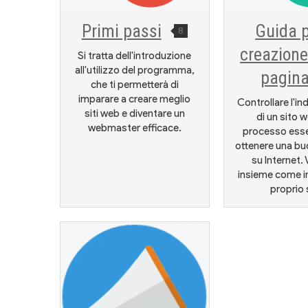
Primi passi
Guida p
8
creazione
Si tratta dell'introduzione
all'utilizzo del programma,
pagin
che ti permetterà di
imparare a creare meglio
Controllare l'in
siti web e diventare un
di un sito 
webmaster efficace.
processo esse
ottenere una buo
su Internet.
insieme come in
proprio 