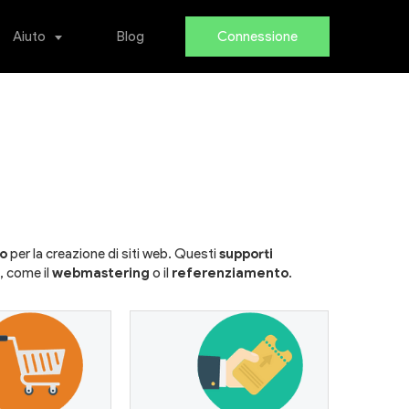
Aiuto
Blog
Connessione
to
per la creazione di siti web. Questi
supporti
, come il
webmastering
o il
referenziamento
.