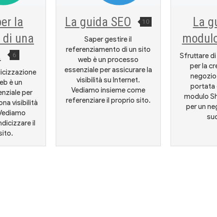
er la
La guida SEO
La g
10
 di una
modul
Saper gestire il
referenziamento di un sito
a
6
Sfruttare di
web è un processo
per la c
essenziale per assicurare la
dicizzazione
negozio 
visibilità su Internet.
web è un
portata d
Vediamo insieme come
nziale per
modulo Sh
referenziare il proprio sito.
na visibilità
per un ne
 Vediamo
su
dicizzare il
sito.