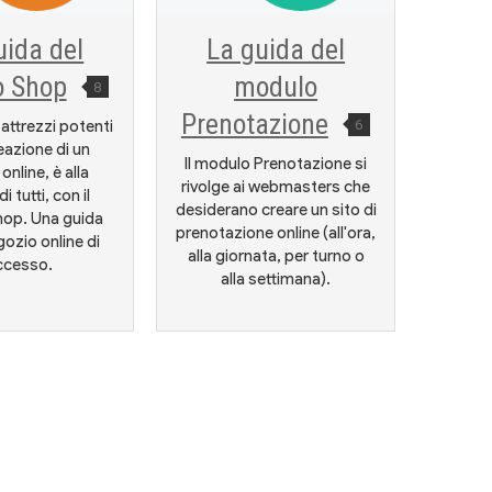
uida del
La guida del
o Shop
modulo
8
Prenotazione
6
 attrezzi potenti
reazione di un
Il modulo Prenotazione si
online, è alla
rivolge ai webmasters che
i tutti, con il
desiderano creare un sito di
op. Una guida
prenotazione online (all'ora,
gozio online di
alla giornata, per turno o
ccesso.
alla settimana).