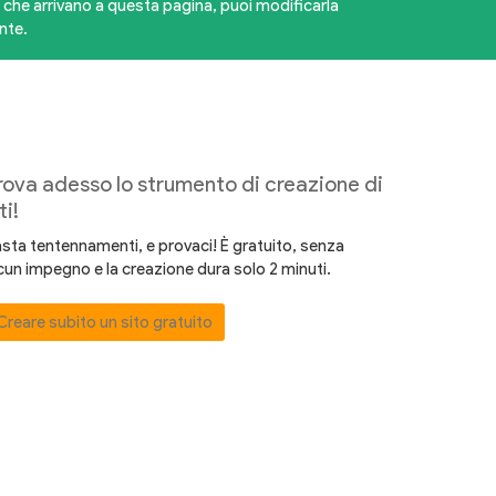
ti che arrivano a questa pagina, puoi modificarla
nte.
rova adesso lo strumento di creazione di
ti!
sta tentennamenti, e provaci! È gratuito, senza
cun impegno e la creazione dura solo 2 minuti.
Creare subito un sito gratuito