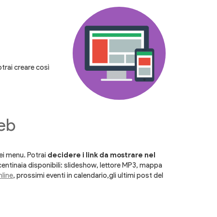
otrai creare così
web
ei menu. Potrai
decidere i link da mostrare nel
i centinaia disponibili: slideshow, lettore MP3, mappa
nline
, prossimi eventi in calendario,gli ultimi post del