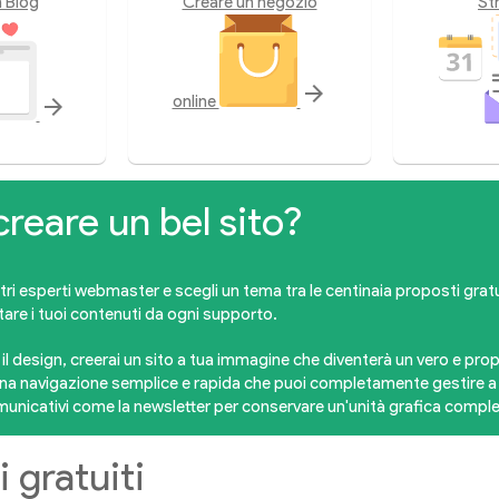
 Blog
Creare un negozio
St
arrow_forward
online
arrow_forward
reare un bel sito?
stri esperti webmaster e scegli un tema tra le centinaia proposti grat
are i tuoi contenuti da ogni supporto.
l design, creerai un sito a tua immagine che diventerà un vero e propr
una navigazione semplice e rapida che puoi completamente gestire a 
municativi come la newsletter per conservare un'unità grafica comple
i gratuiti