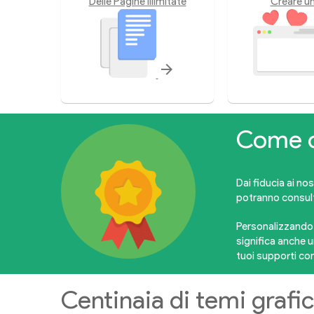
Delle Pagine illimitate
Creare un
arrow_forward
Come c
Dai fiducia ai no
potranno consult
Personalizzando i
significa anche 
tuoi supporti co
Centinaia di temi grafic