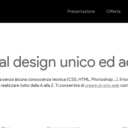
Presentazione
Offerte
dal design unico ed 
b
senza alcuna conoscenza tecnica (CSS, HTML, Photoshop...). Il n
alizzare tutto dalla A alla Z. Ti consentirà di
creare un sito web
come