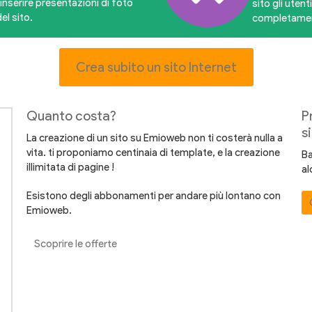
inserire presentazioni di foto
sito gli uten
el sito.
completame
Crea subito un sito Internet
Quanto costa?
P
si
La creazione di un sito su Emioweb non ti costerà nulla a
vita. ti proponiamo centinaia di template, e la creazione
Ba
illimitata di pagine !
al
Esistono degli abbonamenti per andare più lontano con
Emioweb.
Scoprire le offerte