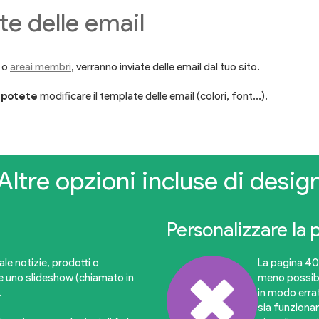
te delle email
o
areai membri
, verranno inviate delle email dal tuo sito.
o
potete
modificare il template delle email (colori, font...).
Altre opzioni incluse di desig
Personalizzare la 
le notizie, prodotti o
La pagina 404
te uno slideshow (chiamato in
meno possibi
.
in modo errat
sia funzionan