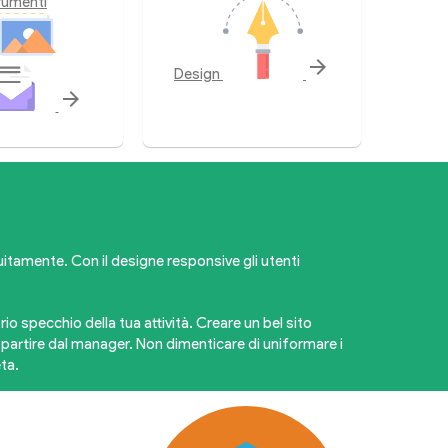
rumenti
arrow_forward
Design
arrow_forward
uitamente. Con il designe responsive gli utenti
io specchio della tua attività. Creare un bel sito
partire dal manager. Non dimenticare di uniformare i
ta.