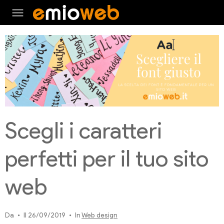
menu
Scegli i caratteri
perfetti per il tuo sito
web
Da
Il 26/09/2019
In
Web design