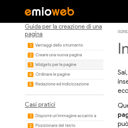
Guida per la creazione di una
HOME
pagina
I
Vantaggi dello strumento
Creare una nuova pagina
Widgets per le pagine
Sai
Ordinare le pagine
ins
Redazione ed indicizzazione
ecc
Casi pratici
Que
pag
Disporre un'immagine accanto a
può
Posizionare del testo