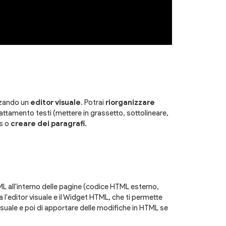
zzando un
editor visuale
. Potrai
riorganizzare
attamento testi (mettere in grassetto, sottolineare,
ks o
creare dei paragrafi
.
ML all'interno delle pagine (codice HTML esterno,
 l'editor visuale e il Widget HTML, che ti permette
visuale e poi di apportare delle modifiche in HTML se