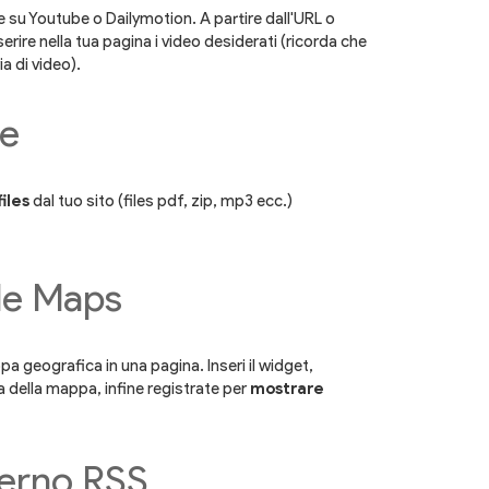
 su Youtube o Dailymotion. A partire dall'URL o
erire nella tua pagina i video desiderati (ricorda che
a di video).
re
iles
dal tuo sito (files pdf, zip, mp3 ecc.)
le Maps
 geografica in una pagina. Inseri il widget,
lia della mappa, infine registrate per
mostrare
sterno RSS