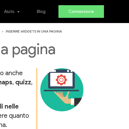
Aiuto
Blog
Connessione
INSERIRE WIDGETS IN UNA PAGINA
na pagina
no anche
maps
,
quizz
,
li nelle
dere quanto
na.