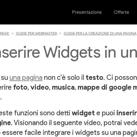
Presentazione
Offerte
PAGE
GUIDE PER WEBMASTER
GUIDA PER LA CREAZIONE DI UNA PAGINA
nserire Widgets in u
, su
una pagina
non c'è solo il
testo
. Ci posso
erire
foto
,
video
,
musica
,
mappe di google 
.
ste funzioni sono detti
widget
e puoi
inserir
ine
. Visionando il seguente video, potrai ve
 essere facile integrare i widgets su una pagi